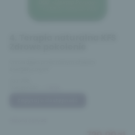
4. Terapia naturalna KFS
Zdrowe pokolenie
Chroni dzieci przed różnymi atakami
energetycznymi.
Kod:
708
Dostępność:
Brak
Zapytaj o dostępność
Historia ceny
720,00 zł