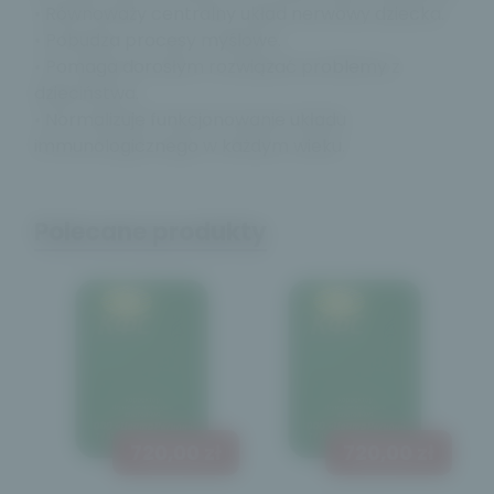
• Równoważy centralny układ nerwowy dziecka.
• Pobudza procesy myślowe.
• Pomaga dorosłym rozwiązać problemy z
dzieciństwa.
• Normalizuje funkcjonowanie układu
immunologicznego w każdym wieku.
Polecane produkty
720,00 zł
720,00 zł