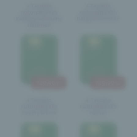
4.Terapia
4.Terapia
naturalna KFS
naturalna KFS
Kobiecy ochronny
Długowieczność
talizman
720,00 zł
720,00 zł
4.Terapia
4. Terapia
naturalna KFS
naturalna KFS
Czysty Wzrok
Sukces