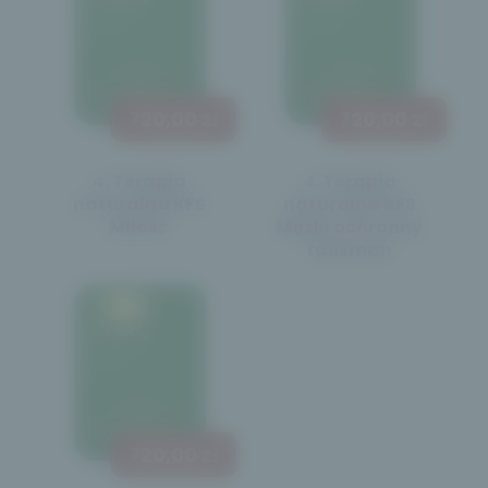
720,00 zł
720,00 zł
4. Terapia
4. Terapia
naturalna KFS
naturalna KFS
Miłość
Męski ochronny
talizman
720,00 zł