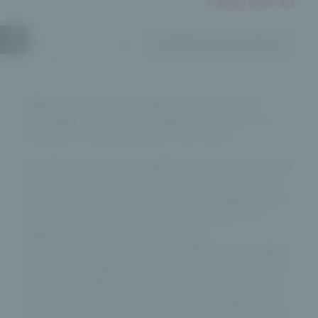
szt.
dodaj do koszyka
Miejsca mocy są to miejsca na Ziemi które
powodują niezwykły energetyczny wpływ na
człowieka i wszystkie żywe stworzenia.
Na zielonych KFS jest zapisana polaryzacja wody
ze źródeł, rzek i akwenów wodnych, które maja
działanie lecznicze. Niezwykła rola miejsc siły jest
znana od wieków. Tam budowano klasztory,
miejsca kultu i budowle, w których
wykorzystywano lecznicze działanie tych miejsc.
Przez kilka lat grupa Kolcowa razem z lekarzami
przeprowadziła liczne medyczne badania i było
stwierdzone że rośliny nie zawsze mogą pomoc
na niektóre rodzaje chorób. Dzieje się to dlatego,