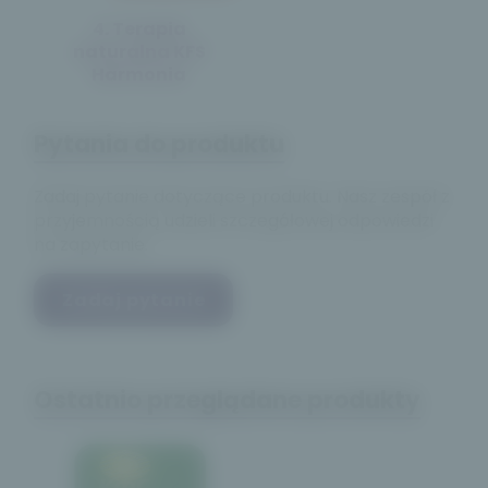
4. Terapia
naturalna KFS
Harmonia
Pytania do produktu
Zadaj pytanie dotyczące produktu. Nasz zespół z
przyjemnością udzieli szczegółowej odpowiedzi
na zapytanie.
Zadaj pytanie
Ostatnio przeglądane produkty