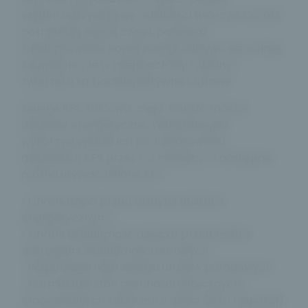
szybko odkrywają się zdolności twórcze. Dorośli
potrzebują więcej czasu, ponieważ
zaadoptowanie nowej energii odbywa się wolniej.
Zauważono, że w miejscach siły roślinny i
zwierzęta są bardziej aktywne i zdrowe.
Zielone KFS Kolcowa maja bardzo mocne
działanie energetyczne. Wskazane jest
wykorzystywanie ich po zastosowaniu
niebieskich KFS przez 1-2 miesięcy, a następnie
można używać zielone KFS.
• Chroni dzieci przed różnymi atakami
energetycznymi.
• Chroni świadomość dziecka przed niskimi
wibracjami świadomości dorosłych.
• Wspomaga naprawieniu urazów porodowych.
• Normalizuje stan psychosomatycznych i
emocjonalnych zaburzeń u dzieci (lęki i niepokój).